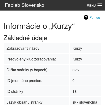
Fablab Slovensko
MENU
Navigácia
Pomoc
Informácie o „Kurzy“
Hľadať
Základné údaje
Zobrazovaný názov
Kurzy
Predvolený kľúč zoraďovania:
Kurzy
Dĺžka stránky (v bajtoch)
625
ID jmenného prostoru
0
ID stránky
18
Jazyk obsahu stránky
sk - slovenčina