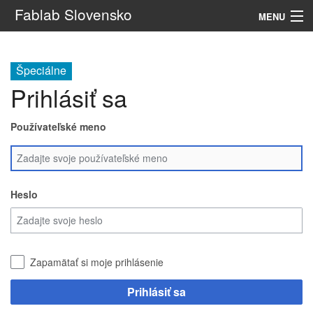
Fablab Slovensko
MENU
Navigácia
Špeciálne
Prihlásiť sa
Hľadať
Používateľské meno
Heslo
Zapamätať si moje prihlásenie
Prihlásiť sa