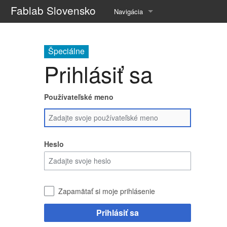
Fablab Slovensko
Navigácia
popis k hlavnej stranke desc
Špeciálne
Posledné úpravy
Prihlásiť sa
Nápoveda k MediaWiki
Používateľské meno
Heslo
Zapamätať si moje prihlásenie
Prihlásiť sa