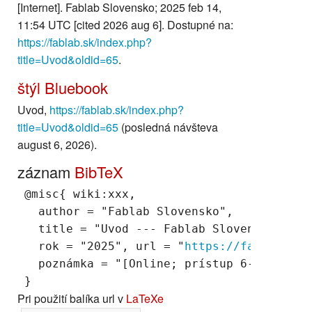
[Internet]. Fablab Slovensko; 2025 feb 14,
11:54 UTC [cited 2026 aug 6]. Dostupné na:
https://fablab.sk/index.php?
title=Uvod&oldid=65
.
štýl Bluebook
Uvod,
https://fablab.sk/index.php?
title=Uvod&oldid=65
(posledná návšteva
august 6, 2026).
záznam
BibTeX
 @misc{ wiki:xxx,

   author = "Fablab Slovensko",

   title = "Uvod --- Fablab Slovensko{,} ",
   rok = "2025", url = "
https://fablab.sk/
   poznámka = "[Online; prístup 6-august-20
Pri použití balíka url v
LaTeXe