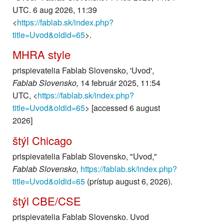
UTC. 6 aug 2026, 11:39
<
https://fablab.sk/index.php?
title=Uvod&oldid=65
>.
MHRA style
prispievatelia Fablab Slovensko, 'Uvod',
Fablab Slovensko,
14 február 2025, 11:54
UTC, <
https://fablab.sk/index.php?
title=Uvod&oldid=65
> [accessed 6 august
2026]
štýl Chicago
prispievatelia Fablab Slovensko, "Uvod,"
Fablab Slovensko,
https://fablab.sk/index.php?
title=Uvod&oldid=65
(prístup august 6, 2026).
štýl CBE/CSE
prispievatelia Fablab Slovensko. Uvod