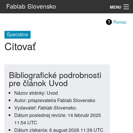
Fablab Slovensko
MENU
Navigácia
Pomoc
Špeciálne
Hľadať
Citovať
Bibliografické podrobnosti
pre článok Uvod
Názov stránky: Uvod
Autor: prispievatelia Fablab Slovensko
Vydavateľ:
Fablab Slovensko
.
Dátum poslednej revízie: 14 február 2025
11:54 UTC
Dátum získania: 6 august 2026 11:39 UTC