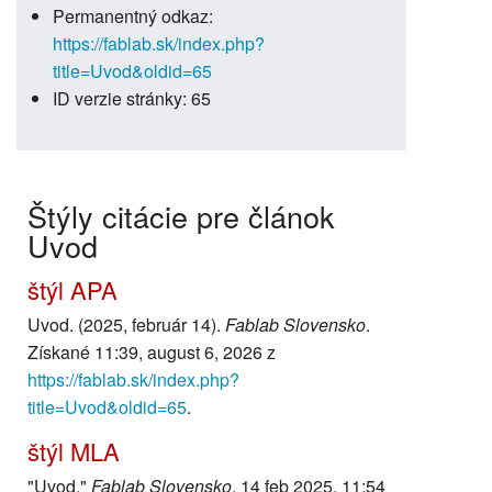
Permanentný odkaz:
https://fablab.sk/index.php?
title=Uvod&oldid=65
ID verzie stránky: 65
Štýly citácie pre článok
Uvod
štýl APA
Uvod. (2025, február 14).
Fablab Slovensko
.
Získané 11:39, august 6, 2026 z
https://fablab.sk/index.php?
title=Uvod&oldid=65
.
štýl MLA
"Uvod."
Fablab Slovensko
. 14 feb 2025, 11:54